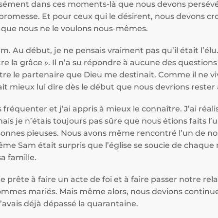
cisément dans ces moments-là que nous devons persévér
 la promesse. Et pour ceux qui le désirent, nous devons c
s que nous ne le voulons nous-mêmes.
. Au début, je ne pensais vraiment pas qu’il était l’élu. 
tre la grâce ». Il n’a su répondre à aucune des questions 
être le partenaire que Dieu me destinait. Comme il ne v
lait mieux lui dire dès le début que nous devrions rester
réquenter et j’ai appris à mieux le connaître. J’ai réalis
is je n’étais toujours pas sûre que nous étions faits l’u
onnes pieuses. Nous avons même rencontré l’un de nos
Même Sam était surpris que l’église se soucie de chaqu
a famille.
e prête à faire un acte de foi et à faire passer notre rel
ommes mariés. Mais même alors, nous devions continuer
j’avais déjà dépassé la quarantaine.