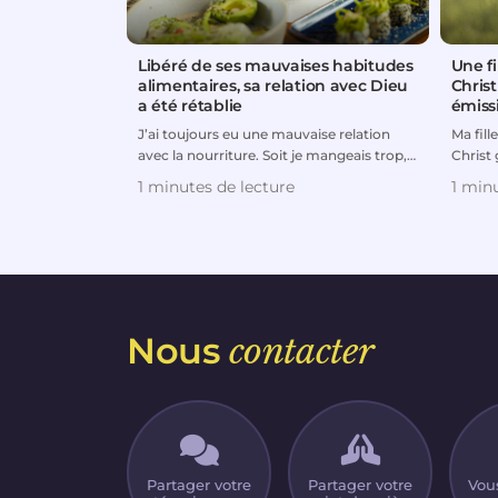
Libéré de ses mauvaises habitudes
Une fi
alimentaires, sa relation avec Dieu
Chris
a été rétablie
émiss
J’ai toujours eu une mauvaise relation
Ma fill
avec la nourriture. Soit je mangeais trop,
Christ 
soit je suivais de...
quand e
1 minutes de lecture
1 minu
Nous
contacter
Partager votre
Partager votre
Vou