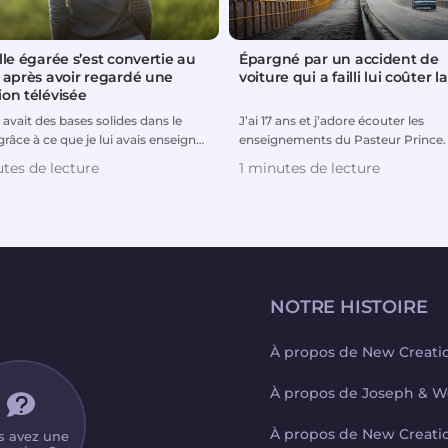
lle égarée s’est convertie au
Épargné par un accident de
t après avoir regardé une
voiture qui a failli lui coûter la
ion télévisée
e avait des bases solides dans le
J’ai 17 ans et j’adore écouter les
grâce à ce que je lui avais enseigné
enseignements du Pasteur Prince. 
lle étai...
font constamment découvri...
tes de lecture
1 minutes de lecture
NOTRE HISTOIRE
À propos de New Creati
À propos de Joseph & W
À propos de New Creati
s avez une