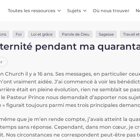
Toutes les ressources
Sujets
Où nous trouver
N
ions
Foi
Loi et grâce
Parole de Dieu
Sagesse
Travail e
ternité pendant ma quarant
r
n Church il y a 16 ans. Ses messages, en particulier ce
’ont vraiment aidée. J’ai commencé à voir les bénédict
ière était en pleine évolution, rien ne semblait se pas
 le Pasteur Prince nous demandait d’apporter nos sujet
e » figurait toujours parmi mes trois principales demand
même que je m’en rende compte, j’avais atteint la quara
ngtemps sans réponse. Cependant, dans mon cœur, je cr
ait. Nos circonstances ne correspondent peut-être pas t