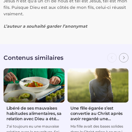
Jésus n’est qu’à un cri de nous et tel est Jésus, tel est mon
fils. Puisque Dieu est aux côtés de mon fils, celui-ci réussit
vraiment.
L’auteur a souhaité garder l’anonymat
Contenus similaires
Libéré de ses mauvaises
Une fille égarée s’est
habitudes alimentaires, sa
convertie au Christ après
relation avec Dieu a été
avoir regardé une
rétablie
émission télévisée
J’ai toujours eu une mauvaise
Ma fille avait des bases solides
relation avec la nourriture. Soit
dans le Christ grâce à ce que je