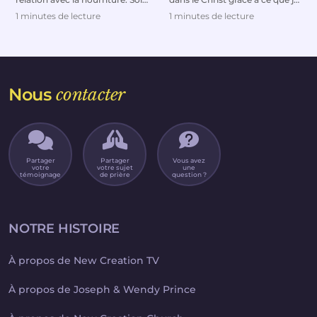
je mangeais trop, soit je suivais
lui avais enseigné quand elle
1 minutes de lecture
1 minutes de lecture
de...
étai...
Nous
contacter
Partager
Partager
Vous avez
votre
votre sujet
une
témoignage
de prière
question ?
NOTRE HISTOIRE
À propos de New Creation TV
À propos de Joseph & Wendy Prince