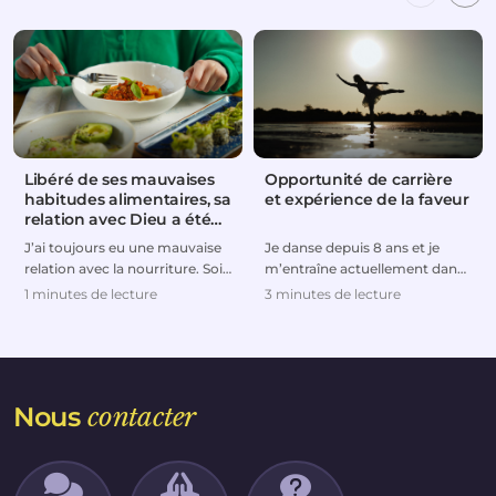
Libéré de ses mauvaises
Opportunité de carrière
habitudes alimentaires, sa
et expérience de la faveur
relation avec Dieu a été
rétablie
J’ai toujours eu une mauvaise
Je danse depuis 8 ans et je
relation avec la nourriture. Soit
m’entraîne actuellement dans
je mangeais trop, soit je suivais
le but de faire de la danse ma
1 minutes de lecture
3 minutes de lecture
de...
carrière pro...
Nous
contacter