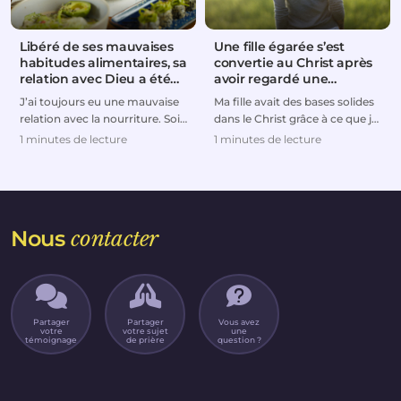
Libéré de ses mauvaises
Une fille égarée s’est
habitudes alimentaires, sa
convertie au Christ après
relation avec Dieu a été
avoir regardé une
rétablie
émission télévisée
J’ai toujours eu une mauvaise
Ma fille avait des bases solides
relation avec la nourriture. Soit
dans le Christ grâce à ce que je
je mangeais trop, soit je suivais
lui avais enseigné quand elle
1 minutes de lecture
1 minutes de lecture
de...
étai...
Nous
contacter
Partager
Partager
Vous avez
votre
votre sujet
une
témoignage
de prière
question ?