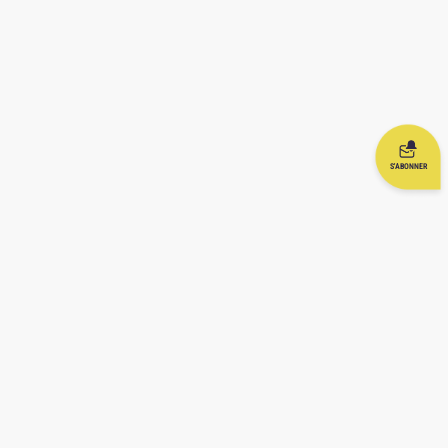
S'ABONNER
Nous
contacter
Partager
Partager
Vous avez
votre
votre sujet
une
témoignage
de prière
question ?
NOTRE HISTOIRE