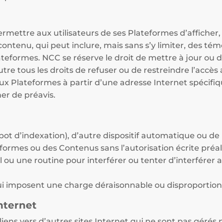
ermettre aux utilisateurs de ses Plateformes d’afficher,
ntenu, qui peut inclure, mais sans s’y limiter, des tém
lateformes. NCC se réserve le droit de mettre à jour ou
tre tous les droits de refuser ou de restreindre l’accè
aux Plateformes à partir d’une adresse Internet spécif
er de préavis.
robot d’indexation), d’autre dispositif automatique ou d
formes ou des Contenus sans l’autorisation écrite préa
iciel ou une routine pour interférer ou tenter d’interfér
i imposent une charge déraisonnable ou disproportio
Internet
iens vers d’autres sites Internet qui ne sont pas gérés