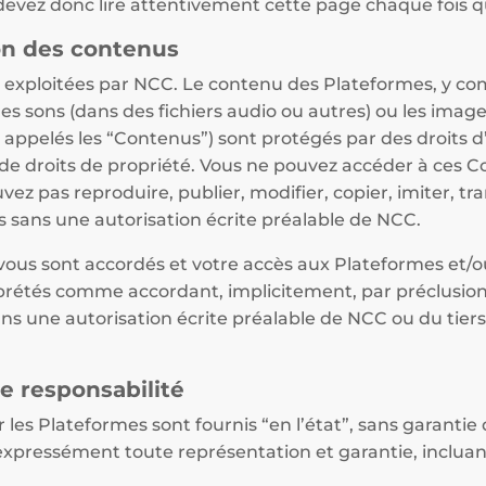
devez donc lire attentivement cette page chaque fois qu
tion des contenus
exploitées par NCC. Le contenu des Plateformes, y comp
s, les sons (dans des fichiers audio ou autres) ou les imag
 appelés les “Contenus”) sont protégés par des droits 
e droits de propriété. Vous ne pouvez accéder à ces C
z pas reproduire, publier, modifier, copier, imiter, tra
 sans une autorisation écrite préalable de NCC.
ous sont accordés et votre accès aux Plateformes et/ou l
erprétés comme accordant, implicitement, par préclusio
ans une autorisation écrite préalable de NCC ou du tier
de responsabilité
 les Plateformes sont fournis “en l’état”, sans garantie 
 expressément toute représentation et garantie, incluant