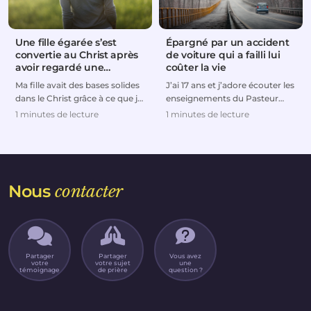
Une fille égarée s’est
Épargné par un accident
convertie au Christ après
de voiture qui a failli lui
avoir regardé une
coûter la vie
émission télévisée
Ma fille avait des bases solides
J’ai 17 ans et j’adore écouter les
dans le Christ grâce à ce que je
enseignements du Pasteur
lui avais enseigné quand elle
Prince. Ils me font
1 minutes de lecture
1 minutes de lecture
étai...
constamment découvri...
Nous
contacter
Partager
Partager
Vous avez
votre
votre sujet
une
témoignage
de prière
question ?