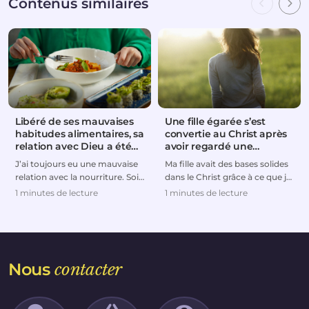
Contenus similaires
Libéré de ses mauvaises
Une fille égarée s’est
habitudes alimentaires, sa
convertie au Christ après
relation avec Dieu a été
avoir regardé une
rétablie
émission télévisée
J’ai toujours eu une mauvaise
Ma fille avait des bases solides
relation avec la nourriture. Soit
dans le Christ grâce à ce que je
je mangeais trop, soit je suivais
lui avais enseigné quand elle
1 minutes de lecture
1 minutes de lecture
de...
étai...
Nous
contacter