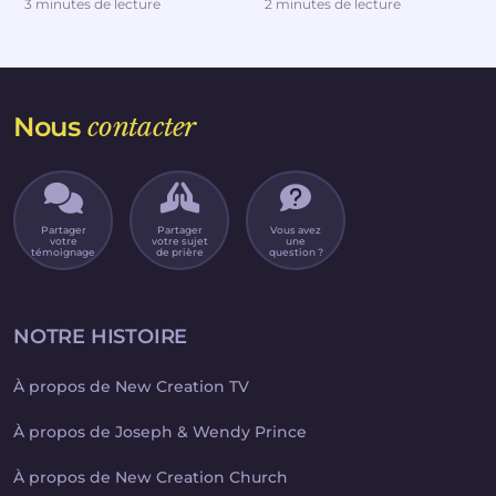
3 minutes de lecture
2 minutes de lecture
carrière pro...
div...
Nous
contacter
Partager
Partager
Vous avez
votre
votre sujet
une
témoignage
de prière
question ?
NOTRE HISTOIRE
À propos de New Creation TV
À propos de Joseph & Wendy Prince
À propos de New Creation Church