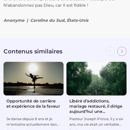
N’abandonnez pas Dieu, car Il est fidèle !
Anonyme | Caroline du Sud, États-Unis
Contenus similaires
Opportunité de carrière
Libéré d’addictions,
et expérience de la faveur
mariage restauré, il dirige
aujourd’hui une
entreprise florissante
Je danse depuis 8 ans et je
Pasteur Joseph Prince, il y a six
m’entraîne actuellement dans
ans, ma vie était un véritable
le but de faire de la danse ma
désastre. J’ai été contraint de