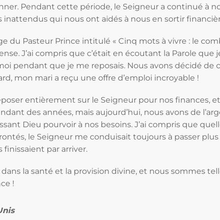
onner. Pendant cette période, le Seigneur a continué à n
 inattendus qui nous ont aidés à nous en sortir financi
age du Pasteur Prince intitulé « Cinq mots à vivre : le co
ense. J’ai compris que c’était en écoutant la Parole que je
moi pendant que je me reposais. Nous avons décidé de c
ard, mon mari a reçu une offre d’emploi incroyable !
reposer entièrement sur le Seigneur pour nos finances, e
ndant des années, mais aujourd’hui, nous avons de l’ar
ssant Dieu pourvoir à nos besoins. J’ai compris que quelle
rontés, le Seigneur me conduisait toujours à passer plu
inissaient par arriver.
dans la santé et la provision divine, et nous sommes te
ce !
Unis