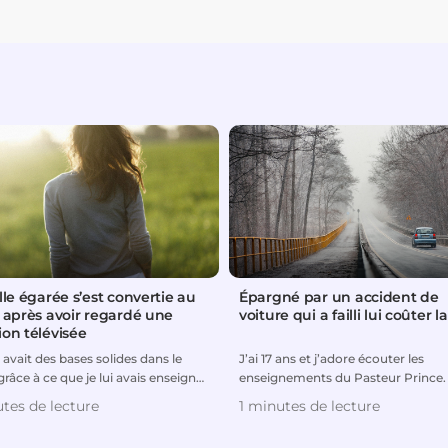
lle égarée s’est convertie au
Épargné par un accident de
t après avoir regardé une
voiture qui a failli lui coûter la
ion télévisée
e avait des bases solides dans le
J’ai 17 ans et j’adore écouter les
grâce à ce que je lui avais enseigné
enseignements du Pasteur Prince. 
lle étai...
font constamment découvri...
tes de lecture
1 minutes de lecture