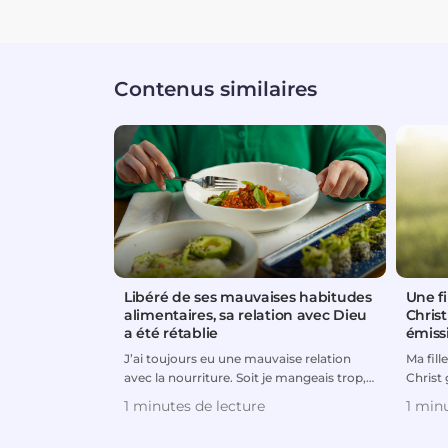
Contenus similaires
Libéré de ses mauvaises habitudes
Une fi
alimentaires, sa relation avec Dieu
Chris
a été rétablie
émiss
J’ai toujours eu une mauvaise relation
Ma fill
avec la nourriture. Soit je mangeais trop,
Christ 
soit je suivais de...
quand e
1 minutes de lecture
1 minu