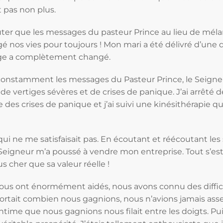
 pas non plus.
uter que les messages du pasteur Prince au lieu de mél
hangé nos vies pour toujours ! Mon mari a été délivré d’u
age a complètement changé.
constamment les messages du Pasteur Prince, le Seigne
 vertiges sévères et de crises de panique. J’ai arrêté
ne des crises de panique et j’ai suivi une kinésithérapie q
 qui ne me satisfaisait pas. En écoutant et réécoutant l
e Seigneur m’a poussé à vendre mon entreprise. Tout s’e
lus cher que sa valeur réelle !
ous ont énormément aidés, nous avons connu des diffic
ortait combien nous gagnions, nous n’avions jamais asse
time que nous gagnions nous filait entre les doigts. Puis