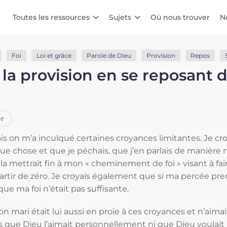
Toutes les ressources
Sujets
Où nous trouver
N
Foi
Loi et grâce
Parole de Dieu
Provision
Repos
la provision en se reposant d
r
mais on m’a inculqué certaines croyances limitantes. Je cr
ue chose et que je péchais, que j’en parlais de manière
la mettrait fin à mon « cheminement de foi » visant à fa
partir de zéro. Je croyais également que si ma percée pr
que ma foi n’était pas suffisante.
 mari était lui aussi en proie à ces croyances et n’aimai
pas que Dieu l’aimait personnellement ni que Dieu voulait 