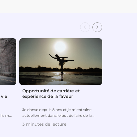
Opportunité de carrière et
Libéré d’addi
 vie
expérience de la faveur
restauré, il 
entreprise fl
Je danse depuis 8 ans et je m’entraîne
Pasteur Joseph P
Ils me
actuellement dans le but de faire de la
vie était un véri
danse ma carrière pro...
contraint de div.
3 minutes de lecture
2 minutes de 