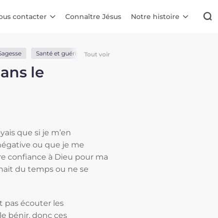
ous contacter
Connaître Jésus
Notre histoire
Sagesse
Santé et guérison
Stress et inquiétude
Travail et étud
Tout voir
ans le
oyais que si je m’en
 négative ou que je me
ire confiance à Dieu pour ma
enait du temps ou ne se
t pas écouter les
le bénir, donc ces