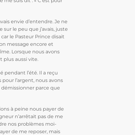
 me suis dit : « C’est pour
avais envie d’entendre. Je ne
sur le peu que j’avais, juste
ar le Pasteur Prince disait
 son message encore et
a dîme. Lorsque nous avons
plus aussi vite.
ié pendant l’été. Il a reçu
s pour l’argent, nous avons
 dû démissionner parce que
ions à peine nous payer de
igneur n’arrêtait pas de me
oudre nos problèmes moi-
sayer de me reposer, mais