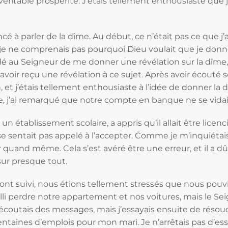
éritable prospérité. J’étais tellement enthousiaste que je
 à parler de la dîme. Au début, ce n’était pas ce que j’
 je ne comprenais pas pourquoi Dieu voulait que je donne 
é au Seigneur de me donner une révélation sur la dîme, c
avoir reçu une révélation à ce sujet. Après avoir écouté
n, et j’étais tellement enthousiaste à l’idée de donner l
j’ai remarqué que notre compte en banque ne se vidait 
 un établissement scolaire, a appris qu’il allait être licenc
se sentait pas appelé à l’accepter. Comme je m’inquiétai
er quand même. Cela s’est avéré être une erreur, et il a
ur presque tout.
ont suivi, nous étions tellement stressés que nous pouv
li perdre notre appartement et nos voitures, mais le Se
J’écoutais des messages, mais j’essayais ensuite de rés
taines d’emplois pour mon mari. Je n’arrêtais pas d’es