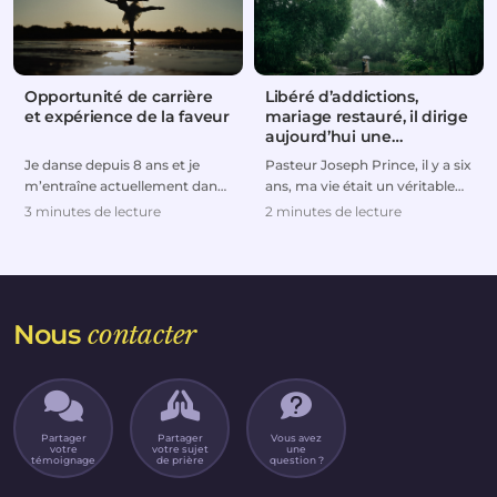
Opportunité de carrière
Libéré d’addictions,
et expérience de la faveur
mariage restauré, il dirige
aujourd’hui une
entreprise florissante
Je danse depuis 8 ans et je
Pasteur Joseph Prince, il y a six
m’entraîne actuellement dans
ans, ma vie était un véritable
le but de faire de la danse ma
désastre. J’ai été contraint de
3 minutes de lecture
2 minutes de lecture
carrière pro...
div...
Nous
contacter
Partager
Partager
Vous avez
votre
votre sujet
une
témoignage
de prière
question ?