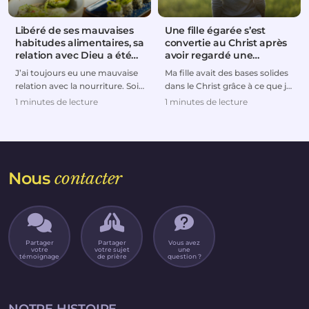
Libéré de ses mauvaises
Une fille égarée s’est
habitudes alimentaires, sa
convertie au Christ après
relation avec Dieu a été
avoir regardé une
rétablie
émission télévisée
J’ai toujours eu une mauvaise
Ma fille avait des bases solides
relation avec la nourriture. Soit
dans le Christ grâce à ce que je
je mangeais trop, soit je suivais
lui avais enseigné quand elle
1 minutes de lecture
1 minutes de lecture
de...
étai...
Nous
contacter
Partager
Partager
Vous avez
votre
votre sujet
une
témoignage
de prière
question ?