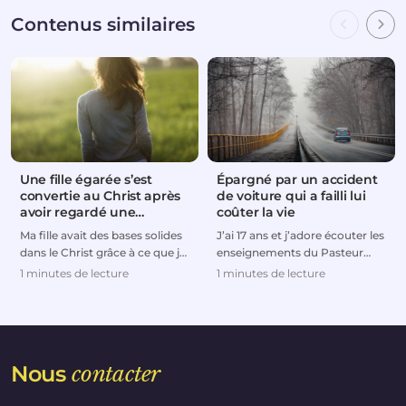
Contenus similaires
Une fille égarée s’est
Épargné par un accident
convertie au Christ après
de voiture qui a failli lui
avoir regardé une
coûter la vie
émission télévisée
Ma fille avait des bases solides
J’ai 17 ans et j’adore écouter les
dans le Christ grâce à ce que je
enseignements du Pasteur
lui avais enseigné quand elle
Prince. Ils me font
1 minutes de lecture
1 minutes de lecture
étai...
constamment découvri...
Nous
contacter