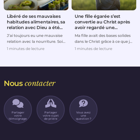
Libéré de ses mauvaises
Une fille égarée s’est
habitudes alimentaires, sa
convertie au Christ après
relation avec Dieu a été
avoir regardé une
rétablie
émission télévisée
J’ai toujours eu une mauvaise
Ma fille avait des bases solides
relation avec la nourriture. Soit
dans le Christ grâce à ce que je
je mangeais trop, soit je suivais
lui avais enseigné quand elle
1 minutes de lecture
1 minutes de lecture
de...
étai...
Nous
contacter
Partager
Partager
Vous avez
votre
votre sujet
une
témoignage
de prière
question ?