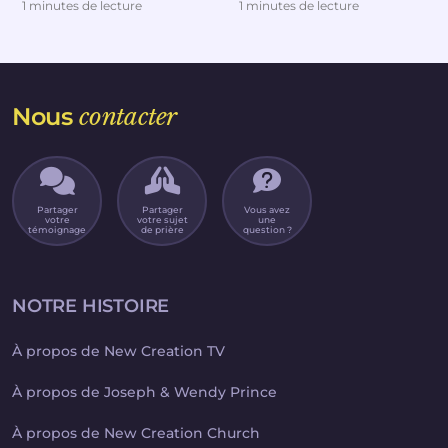
et de beaucoup de souffrances
je mangeais trop, soit je suivais
1 minutes de lecture
1 minutes de lecture
dans le cadre ...
de...
Nous
contacter
Partager
Partager
Vous avez
votre
votre sujet
une
témoignage
de prière
question ?
NOTRE HISTOIRE
À propos de New Creation TV
À propos de Joseph & Wendy Prince
À propos de New Creation Church