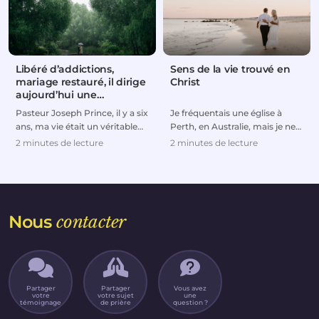
Libéré d’addictions,
Sens de la vie trouvé en
mariage restauré, il dirige
Christ
aujourd’hui une
entreprise florissante
Pasteur Joseph Prince, il y a six
Je fréquentais une église à
ans, ma vie était un véritable
Perth, en Australie, mais je ne
désastre. J’ai été contraint de
me suis jamais vraiment senti à
2 minutes de lecture
2 minutes de lecture
div...
ma place...
Nous
contacter
Partager
Partager
Vous avez
votre
votre sujet
une
témoignage
de prière
question ?