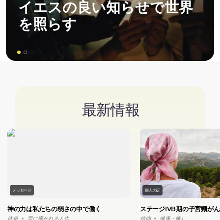
イエスの良い知らせで世界
を照らす
最新情報
メッセージ
個人の証
神の力は私たちの弱さの中で働く
ステージIVB期の子宮頸が
休息
霊に導かれる人生
信仰
健康・癒し