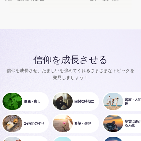
信仰を成長させる
信仰を成長させ、たましいを強めてくれるさまざまなトピックを
発見しましょう！
家族・人
健康・癒し
困難な時期に
係
聖霊に導
24時間の守り
希望・信仰
る人生