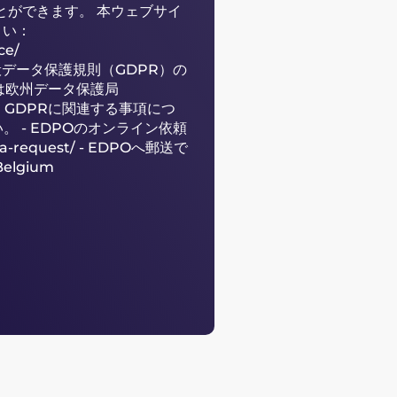
とができます。 本ウェブサイ
さい：
ce/
般データ保護規則（GDPR）の
は欧州データ保護局
。GDPRに関連する事項につ
 - EDPOのオンライン依頼
a-request/
- EDPOへ郵送で
Belgium