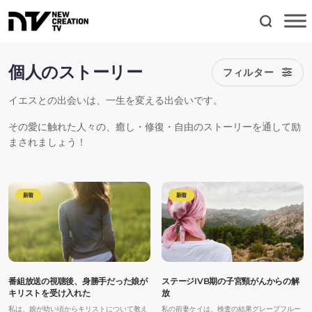
個人のストーリー
フィルター
イエスとの出会いは、一生を変える出会いです。
その愛に触れた人々の、癒し・修復・自由のストーリーを通して励
まされましょう！
新着
新着
番組放送の視聴後、身勝手だった娘が
ステージIVB期の子宮頸がんからの解
キリストを受け入れた
放
私は、娘が幼い頃からキリストについて教え
私の前妻ケイは、検査の結果グレープフルー