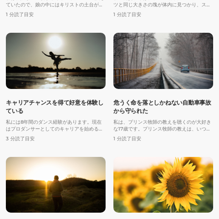
ていたので、娘の中にはキリストの土台があ
ツと同じ大きさの塊が体内に見つかり、ステ
りました。しかし、成長と共に世俗的な影響
ージIVB期の子宮頸がんと診断されました。
1 分読了目安
1 分読了目安
を受け始めた彼女は、次第に身勝手に振る舞
彼女の余命は一年と宣告され、化学療法を試
うようになっていきました。自分にとっては
しても余命は数ヶ月しか伸びないだろうと言
「大したことでない」と言って、処女も失っ
い渡されました。
てしまったのです。
キャリアチャンスを得て好意を体験し
危うく命を落としかねない自動車事故
ている
から守られた
私には8年間のダンス経験があります。現在
私は、プリンス牧師の教えを聴くのが大好き
はプロダンサーとしてのキャリアを始めるた
な17歳です。プリンス牧師の教えは、いつも
めにトレーニング中で、ダンスカンパニーへ
私に天の父なる神の愛を明らかにしてくれま
3 分読了目安
1 分読了目安
の入団を希望しています。昨年、私はさらに
す。
ワンランク上の厳しいトレーニングを受ける
決心をし、すでに通っているトレーニングス
タジオに加えて別のレッスンも受け始めまし
た。