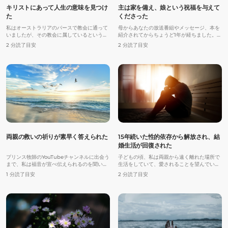
キリストにあって人生の意味を見つけ
主は家を備え、娘という祝福を与えて
た
くださった
私はオーストラリアのパースで教会に通って
母からあなたの放送番組やメッセージ、本を
いましたが、その教会に属しているという感
紹介されてからちょうど1年が経ちました。あ
覚を真に抱いたことはありませんでした。成
なたの語ることばは、私の人生に大きな違い
2 分読了目安
2 分読了目安
長過程において、過去にいじめられた体験
を生み出してくれました。
や、全寮制の学校へ通っていて両親が側にい
なかったこと、また、学業面で寄せられる両
親からの高い期待のゆえに、私の人生にはい
つも空虚感がありました。
両親の救いの祈りが素早く答えられた
15年続いた性的依存から解放され、結
婚生活が回復された
プリンス牧師のYouTubeチャンネルに出会う
子どもの頃、私は両親から遠く離れた場所で
まで、私は福音が宣べ伝えられるのを聞いた
生活をしていて、愛されることを望んでいま
ことがありませんでした。プリンス牧師のメ
した。10年生（日本の高校1年生）の頃、見
1 分読了目安
2 分読了目安
ッセージにより、恵みの福音と、主イエスは
知らぬ男たちから性的いたずらを受け、私は
十字架で私のためにいのちを捧げるほど私を
性的な罪に陥っていきました。情欲に駆ら
愛しているという真理をわかりやすく理解す
れ、自慰行為をし、人々に性的いたずらをす
ることができました。最終的に、私は主イエ
るようになりました。そんな自分の行為を私
ス・キリストを私の主であり救い主として受
は嫌悪し、やめたいと望みましたがそうする
け入れました。
ことはできませんでした。同時に、私にとっ
て罪はとても魅力的だったのです。