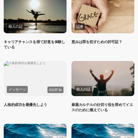
個人の証
記事
キャリアチャンスを得て好意を体験し
恵みは罪を犯すための許可証？
ている
メッセージ
個人の証
01:07:14
人格的成功を最優先しよう
麻薬カルテルの仕切り役を辞めてイエ
スのために燃えている