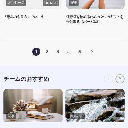
メッセージ
記事
01:02:06
「恵みのやり方」でいこう
依存症を治めるための２つのギフトを
受け取る（パート3/3）
1
2
3
...
5
チームのおすすめ
記事
個人の証