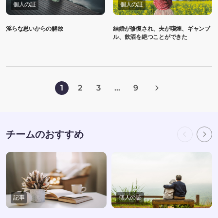
個人の証
個人の証
淫らな思いからの解放
結婚が修復され、夫が喫煙、ギャンブ
ル、飲酒を絶つことができた
1
2
3
...
9
チームのおすすめ
記事
個人の証