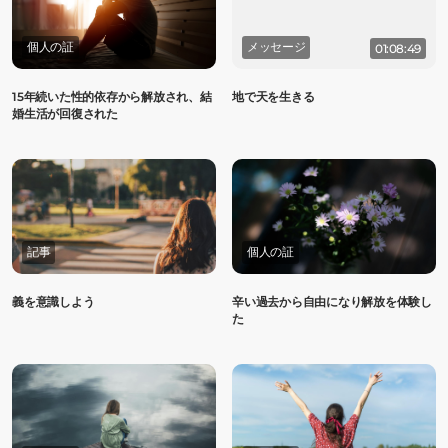
個人の証
メッセージ
01:08:49
15年続いた性的依存から解放され、結
地で天を生きる
婚生活が回復された
記事
個人の証
義を意識しよう
辛い過去から自由になり解放を体験し
た