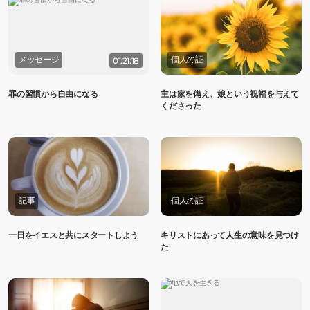
メッセージ
個人の証
01:21:18
罪の習慣から自由になる
主は家を備え、娘という祝福を与えて
くださった
記事
個人の証
一日をイエスと共にスタートしよう
キリストにあって人生の意味を見つけ
た