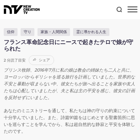
信仰
守り
家族・人間関係
霊に導かれる人生
フランス革命記念日にニースで起きたテロで娘が守
られた
シェア
2 分読了目安
プリンス牧師、2016年7月に私の娘は教会の姉妹たち二人と共に、
ヨーロッパからギリシャを巡る旅行を計画していました。世界的な
不安と暴動が収まらない中、彼女たちが旅へ出ることを家族や友人
たちは心配していましたが、夫と私は主の平安を感じ、彼女の計画
を反対せずにいました。
あなたのミニストリーを通して、私たちは神の守りの約束について
十分学んでいました。また、詩篇91篇をはじめとする聖書箇所に思
いを巡らすことを学んでから、私は超自然的な静寂と平安を体験し
たのです。