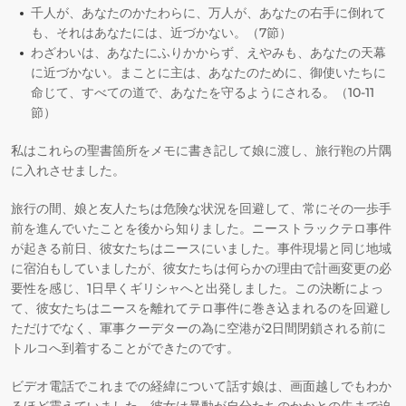
千人が、あなたのかたわらに、万人が、あなたの右手に倒れて
も、それはあなたには、近づかない。（7節）
わざわいは、あなたにふりかからず、えやみも、あなたの天幕
に近づかない。まことに主は、あなたのために、御使いたちに
命じて、すべての道で、あなたを守るようにされる。（10-11
節）
私はこれらの聖書箇所をメモに書き記して娘に渡し、旅行鞄の片隅
に入れさせました。
旅行の間、娘と友人たちは危険な状況を回避して、常にその一歩手
前を進んでいたことを後から知りました。ニーストラックテロ事件
が起きる前日、彼女たちはニースにいました。事件現場と同じ地域
に宿泊もしていましたが、彼女たちは何らかの理由で計画変更の必
要性を感じ、1日早くギリシャへと出発しました。この決断によっ
て、彼女たちはニースを離れてテロ事件に巻き込まれるのを回避し
ただけでなく、軍事クーデターの為に空港が2日間閉鎖される前に
トルコへ到着することができたのです。
ビデオ電話でこれまでの経緯について話す娘は、画面越しでもわか