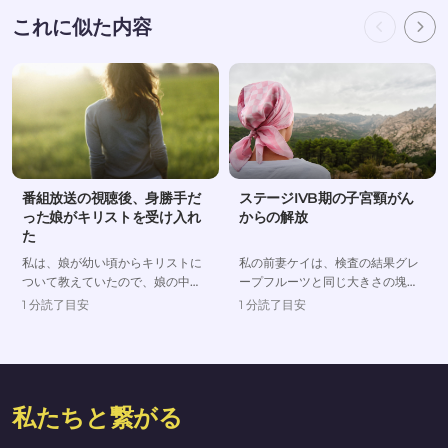
これに似た内容
番組放送の視聴後、身勝手だ
ステージIVB期の子宮頸がん
った娘がキリストを受け入れ
からの解放
た
私は、娘が幼い頃からキリストに
私の前妻ケイは、検査の結果グレ
ついて教えていたので、娘の中に
ープフルーツと同じ大きさの塊が
はキリストの土台がありました。
体内に見つかり、ステージIVB期
1 分読了目安
1 分読了目安
しかし、成長と共に世俗的な影響
の子宮頸がんと診断されました。
を受け始めた彼女は、次第に身勝
彼女の余命は一年と宣告され、化
手に振る舞うようになっていきま
学療法を試しても余命は数ヶ月し
した。自分にとっては...
か伸びないだろうと...
私たちと繋がる