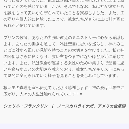
るほど震えていました。彼女は暴動が自分たちのかかとの先まで迫
っていたのを感じていましたが、それでもなお、私は神が彼女たち
を誠をもって災いから守られていたことを実感しました。また、主
の守りを個人的に体験したことで、彼女たちがさらに主に引き寄せ
られたと信じています。
プリンス牧師、あなたの力強い教えのミニストリーに心から感謝し
ます。あなたの働きを通して、私は聖書に思いを巡らし、神のみこ
とばに対する正しい見解を持つことの大切さを学びました。私と神
の関係はさらに良くなり、救い主を今までにないほど身近に感じて
います。また、私は教会が運営する女性のための集まりで聖書に思
いを巡らすことの大切さを教えており、彼女たちがキリストにあっ
て劇的に変えられていく様子を見ることを楽しみにしています。
救い主の真理を宣べ伝えてくださり感謝します。神の愛は世界中に
広がり、人々の人生は触れられています！=
シェリル・フランクリン | ノースカロライナ州、アメリカ合衆国