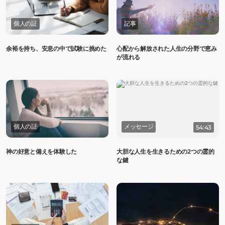
個人の証
記事
余裕を持ち、安息の中で試験に挑めた
心配から解放された人生の分野で恵み
が流れる
個人の証
メッセージ
54:43
神の好意と備えを体験した
大胆な人生を生きるための2つの霊的
な鍵