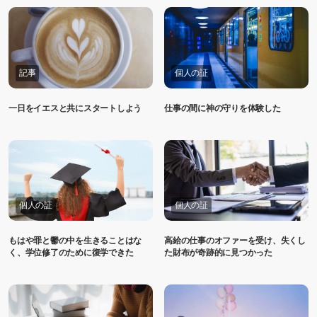
記事
個人の証
一日をイエスと共にスタートしよう
仕事の間に神の守りを体験した
個人の証
個人の証
もはや罪と鬱の中を生きることはな
高給の仕事のオファーを受け、失くし
く、学位修了のために復学できた
た財布が奇跡的に見つかった