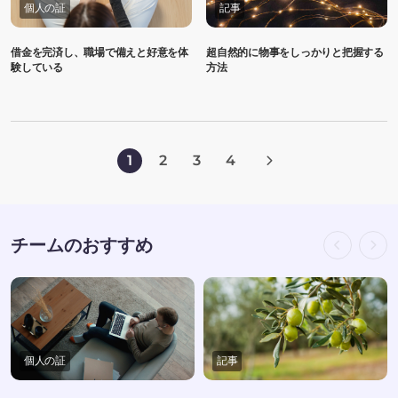
個人の証
記事
借金を完済し、職場で備えと好意を体
超自然的に物事をしっかりと把握する
験している
方法
1
2
3
4
チームのおすすめ
個人の証
記事