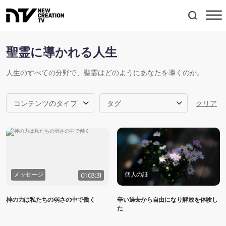
聖霊に導かれる人生
人生のすべての分野で、聖霊はどのようにあなたを導くのか。
コンテンツのタイプ
タグ
クリア
メッセージ
個人の証
01:03:31
神の力は私たちの弱さの中で働く
辛い過去から自由になり解放を体験し
た