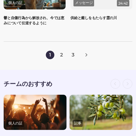
個人の証
メッセージ
24:42
鬱と自傷行為から解放され、今では恵
供給と癒しをもたらす霊の川
みについて伝道するように
1
2
3
チームのおすすめ
個人の証
記事