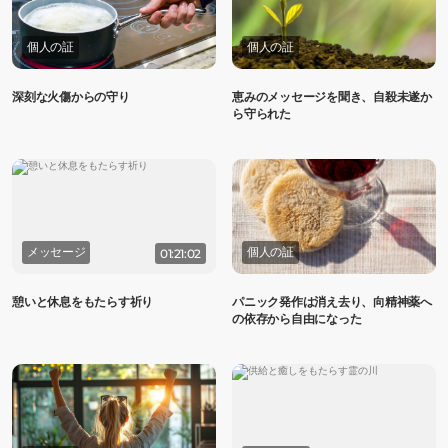
個人の証
個人の証
深刻な火傷からの守り
恵みのメッセージを聞き、自殺未遂か
ら守られた
メッセージ
個人の証
01:21:02
憩いと休息をもたらす祈り
パニック発作は消え去り、向精神薬へ
の依存から自由になった