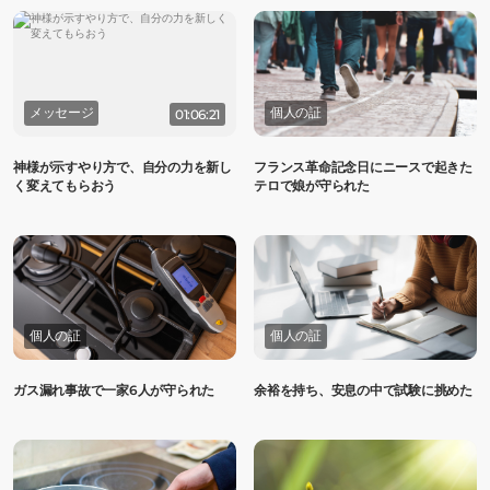
メッセージ
個人の証
01:06:21
神様が示すやり方で、自分の力を新し
フランス革命記念日にニースで起きた
く変えてもらおう
テロで娘が守られた
個人の証
個人の証
ガス漏れ事故で一家6人が守られた
余裕を持ち、安息の中で試験に挑めた