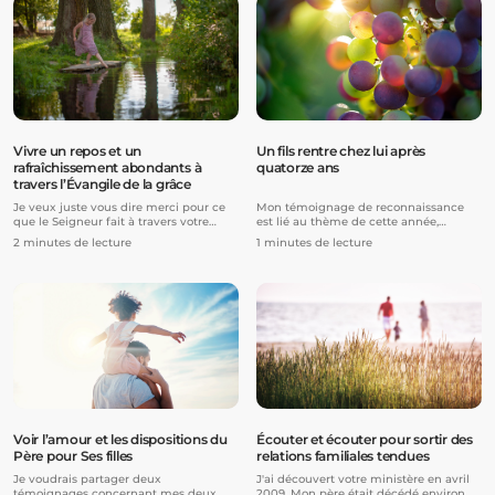
Seigneur que nous avons entendues en
quitté en septembre 2013 et en février
écoutant les messages du pasteur
2014, nous avons officiellement divorcé.
Prince pendant plus de 5 ans.
Elle a ensuite déménagé en Autriche
avec notre fils de neuf ans.
Vivre un repos et un
Un fils rentre chez lui après
rafraîchissement abondants à
quatorze ans
travers l’Évangile de la grâce
Je veux juste vous dire merci pour ce
Mon témoignage de reconnaissance
que le Seigneur fait à travers votre
est lié au thème de cette année,
ministère. Lorsque je suis tombée sur
l'année de Sa restauration, sur lequel le
2 minutes de lecture
1 minutes de lecture
votre émission il y a presque deux ans,
Pasteur Joseph Prince a prêché.
j'étais à bout et comme vous l'avez dit,
j'étais à la fois « en errance » et « en
interrogation » sur ce qu'il advenait de
ma relation avec le Seigneur.
Voir l’amour et les dispositions du
Écouter et écouter pour sortir des
Père pour Ses filles
relations familiales tendues
Je voudrais partager deux
J'ai découvert votre ministère en avril
témoignages concernant mes deux
2009. Mon père était décédé environ