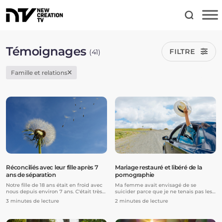
Témoignages
FILTRE
(41)
Famille et relations
Réconciliés avec leur fille après 7
Mariage restauré et libéré de la
ans de séparation
pornographie
Notre fille de 18 ans était en froid avec
Ma femme avait envisagé de se
nous depuis environ 7 ans. C'était très
suicider parce que je ne tenais pas les
douloureux, et à plusieurs reprises, il
promesses que je lui avais faites. Il
3 minutes de lecture
2 minutes de lecture
nous a été difficile de choisir de
semblait que plus je m'efforçais de
continuer. Nous nous sommes reposés
bien faire les choses, plus je finissais
sur les promesses de restauration du
par les faire mal. Finalement, elle m'a