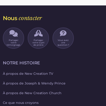
pourrais permettre à mes enfants
partir de ce moment-là, j'ai cessé de
d'aller à l'université. En conséquence,
croire en Dieu, même si j'ai grandi dans
j'avais un très mauvais tempérament,
un foyer chrétien et que je connaissais
j'étais stressée et j'avais des pensées
tous les miracles que Dieu avait
dépressives.
accomplis.
Nous
contacter
Partager
Partager
Vous avez
votre
votre sujet
une
témoignage
de prière
question ?
NOTRE HISTOIRE
À propos de New Creation TV
À propos de Joseph & Wendy Prince
À propos de New Creation Church
Ce que nous croyons