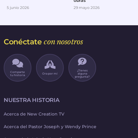
obras
5 junio 2026
29 mayo 2026
Conéctate
con nosotros
¿Tienes
Comparte
Ora por mí
alguna
tu historia
pregunta?
NUESTRA HISTORIA
Acerca de New Creation TV
Acerca del Pastor Joseph y Wendy Prince