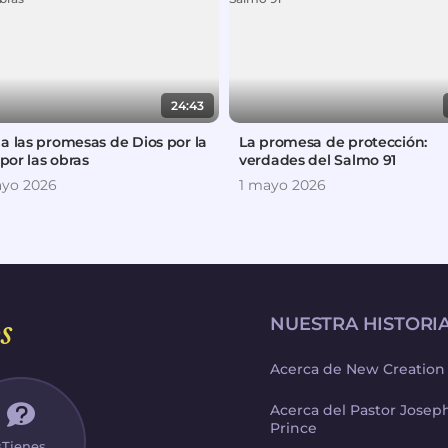
24:43
a las promesas de Dios por la
La promesa de protección:
 por las obras
verdades del Salmo 91
yo 2026
1 mayo 2026
s
NUESTRA HISTORI
Acerca de New Creation
Acerca del Pastor Jose
Prince
¿Tienes