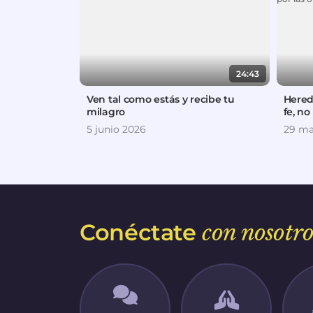
24:43
Ven tal como estás y recibe tu
Hered
milagro
fe, no
5 junio 2026
29 ma
Conéctate
con nosotro