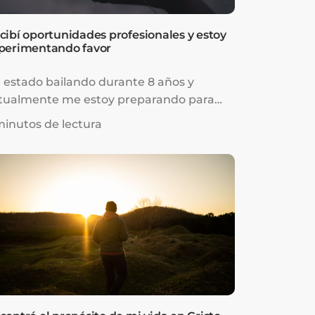
cibí oportunidades profesionales y estoy
perimentando favor
 estado bailando durante 8 años y
tualmente me estoy preparando para
cer de la danza mi carrera profesional y
minutos de lectura
ilar con una compañía. El año pasado
cidí tomar un entrenamiento más
anzado y exigente. Comencé a tomar
ases en otro estudio además del que ya
stía.