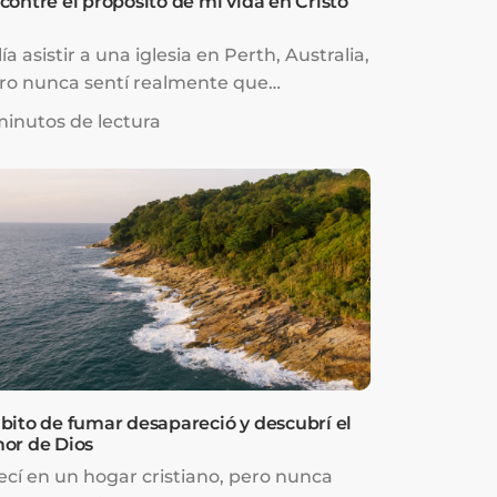
contré el propósito de mi vida en Cristo
lía asistir a una iglesia en Perth, Australia,
ro nunca sentí realmente que
rtenecía allí. Al crecer, siempre tuve un
minutos de lectura
cío en mi vida debido al bullying que
frí, la ausencia de mis padres mientras
taba en internado y también por sus
pectativas de que sobresaliera en mis
tudios.
bito de fumar desapareció y descubrí el
or de Dios
ecí en un hogar cristiano, pero nunca