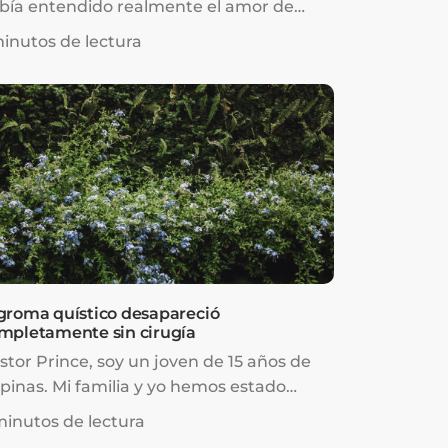
bía entendido realmente el amor de
os.
minutos de lectura
groma quístico desapareció
mpletamente sin cirugía
stor Prince, soy un joven de 15 años de
lipinas. Mi familia y yo hemos estado
endo sus predicaciones desde 2009 y ¡me
minutos de lectura
stan todas!