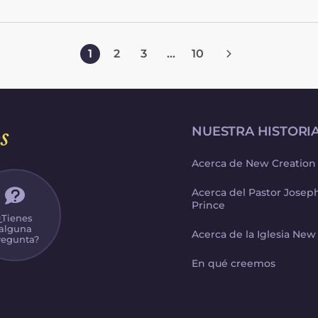
me involucré sexualmente. Terminé
a.
alejándome de esa relación, pero me causó
ta
un profundo dolor y quebranto. Perdí de
1
2
3
...
10
vista quién era en Jesús. Me estaba
ahogando en depresión, miedo,
pensamientos negativos y ansiedad, y
actuaba desde un lugar de mucha tristeza,
s
NUESTRA HISTORI
celos y enojo.
Acerca de New Creation
Acerca del Pastor Jose
Prince
¿Tienes
alguna
Acerca de la Iglesia New
regunta?
En qué creemos