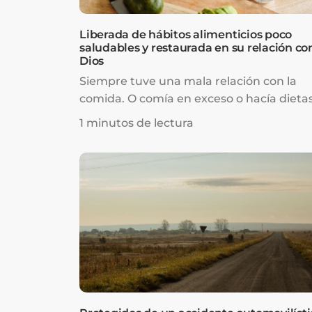
Liberada de hábitos alimenticios poco
saludables y restaurada en su relación co
Dios
Siempre tuve una mala relación con la
comida. O comía en exceso o hacía dieta
extremas. Pero después de escuchar los
1 minutos de lectura
mensajes del Pastor Prince sobre salud y
cómo Jesús, por medio de la cruz, trae
restauración a mi salud, me di cuenta de
que el problema no era mi relación con m
cuerpo o con la comida; era mi relación 
Dios la que no estaba bien.