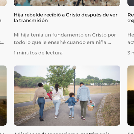
Hija rebelde recibió a Cristo después de ver
Re
n
la transmisión
ex
Mi hija tenía un fundamento en Cristo por
He
s
todo lo que le enseñé cuando era niña.
ac
Pero más adelante tomó un mal camino
ha
1 minutos de lectura
3 
debido a influencias seculares en su vida.
ba
Entregó su virginidad porque para ella “no
de
era gran cosa”.
av
i
cl
con
asi