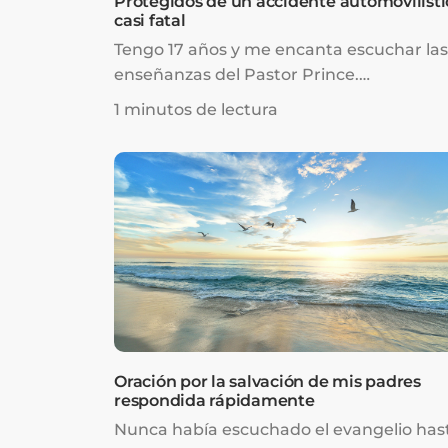
Protegidos de un accidente automovilísti
casi fatal
Tengo 17 años y me encanta escuchar las
enseñanzas del Pastor Prince.
Constantemente me muestran el amor 
1 minutos de lectura
mi Padre Dios.
Oración por la salvación de mis padres
respondida rápidamente
Nunca había escuchado el evangelio has