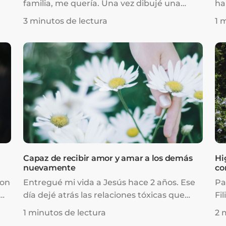
familia, me quería. Una vez dibujé una
ha
me
imagen de mí siendo atacada por
Di
3 minutos de lectura
1 
demonios. Dibujé a Jesús a un lado,
l
mirándome con decepción mientras yo
luchaba bajo el peso de los ataques. Creía
mi
que Él podía ayudarme, pero también
pensaba que ese peso me correspondía a
mí llevarlo. Pensaba que solo cuando
superara la lucha, Jesús y yo podríamos
seguir adelante.
Capaz de recibir amor y amar a los demás
Hi
nuevamente
co
con
Entregué mi vida a Jesús hace 2 años. Ese
Pa
día dejé atrás las relaciones tóxicas que
Fi
tenía. Pero este año me encontré en otra
vi
1 minutos de lectura
2 
relación tóxica con un hombre con quien
gu