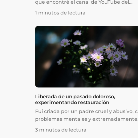
que encontré el canal de YouTube del
Pastor Prince. Su predicación hizo que 
1 minutos de lectura
fuera fácil entender el evangelio de la
gracia y cuánto me ama el Señor Jesús, a
punto de morir por mí en la cruz. Con el
tiempo, recibí al Señor Jesucristo como 
Señor y Salvador.
Liberada de un pasado doloroso,
experimentando restauración
Fui criada por un padre cruel y abusivo, 
problemas mentales y extremadamente
legalista. Pasé mi infancia temiéndole y
3 minutos de lectura
luchando desesperadamente por ser