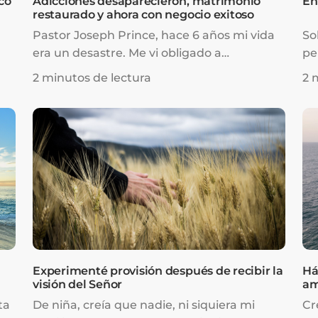
co
Adicciones desaparecieron, matrimonio
En
restaurado y ahora con negocio exitoso
Pastor Joseph Prince, hace 6 años mi vida
So
era un desastre. Me vi obligado a
pe
de
divorciarme de mi esposa y a romper con
pe
2 minutos de lectura
2 
mi familia y amigos. Estaba en el punto
va
más bajo de mi vida. Tenía muchas deudas
su
y era adicto a la pornografía y al cigarrillo.
es
Estaba completamente solo, sin mi familia
ex
ni amigos. Hubo muchos días en los que no
es
tenía nada para comer por la noche porque
no tenía dinero.
Experimenté provisión después de recibir la
Há
visión del Señor
am
ta
De niña, creía que nadie, ni siquiera mi
Cr