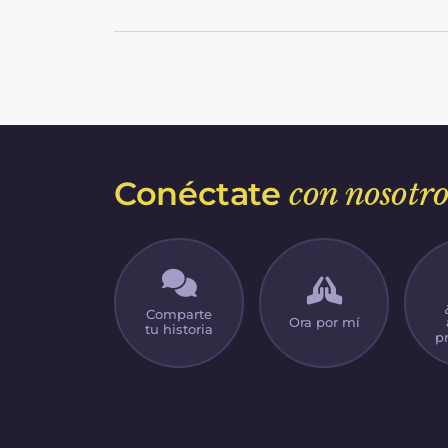
amada. Para cuando llegué a la
adolescencia, mi autoestima era muy baj
Pensaba que era horriblemente fea, ton
y una carga para cualquiera que me
conociera.
Conéctate
con nosotro
Comparte
Ora por mí
tu historia
p