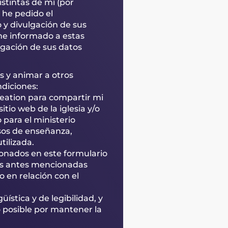
istintas de mí (por
 he pedido el
 y divulgación de sus
 he informado a estas
ulgación de sus datos
os y animar a otros
ndiciones:
reation para compartir mi
itio web de la iglesia y/o
 para el ministerio
rsos de enseñanza,
ilizada.
ionados en este formulario
es antes mencionadas
en relación con el
üística y de legibilidad, y
o posible por mantener la