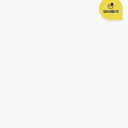
SUSCRÍBETE
A
ENLACES ÚTILES
 TV
Condiciones de uso
ph y Wendy
Aviso de privacidad
Política de Cookies
 Creation
Aviso legal
os