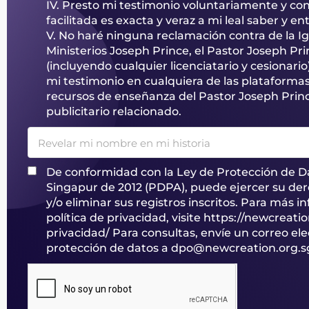
IV. Presto mi testimonio voluntariamente y co
facilitada es exacta y veraz a mi leal saber y en
V. No haré ninguna reclamación contra de la Ig
Ministerios Joseph Prince, el Pastor Joseph Pri
(incluyendo cualquier licenciatario y cesionario
mi testimonio en cualquiera de las plataforma
recursos de enseñanza del Pastor Joseph Princ
publicitario relacionado.
Revelar mi nombre en mi historia
De conformidad con la Ley de Protección de D
Singapur de 2012 (PDPA), puede ejercer su der
y/o eliminar sus registros inscritos. Para más 
política de privacidad, visite
https://newcreatio
privacidad/
Para consultas, envíe un correo ele
protección de datos a
dpo@newcreation.org.s