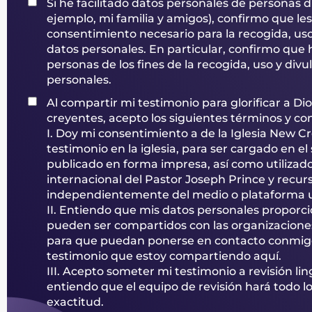
Si he facilitado datos personales de personas d
ejemplo, mi familia y amigos), confirmo que les
consentimiento necesario para la recogida, uso
datos personales. En particular, confirmo que
personas de los fines de la recogida, uso y div
personales.
Al compartir mi testimonio para glorificar a Di
creyentes, acepto los siguientes términos y co
I. Doy mi consentimiento a de la Iglesia New C
testimonio en la iglesia, para ser cargado en el s
publicado en forma impresa, así como utilizado
internacional del Pastor Joseph Prince y recu
independientemente del medio o plataforma ut
II. Entiendo que mis datos personales proporc
pueden ser compartidos con las organizacion
para que puedan ponerse en contacto conmigo 
testimonio que estoy compartiendo aquí.
III. Acepto someter mi testimonio a revisión ling
entiendo que el equipo de revisión hará todo l
exactitud.