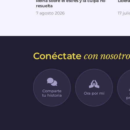
Reina sobre el estrés y la culpa no
Liber
resuelta
7 agosto 2026
17 jul
Conéctate
con nosotro
Comparte
Ora por mí
tu historia
p