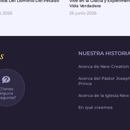
ados Del Dominio Del Pecado
Vive en la Gracia y Experimen
Vida Verdadera
io 2026
26 junio 2026
s
NUESTRA HISTORI
Acerca de New Creation
Acerca del Pastor Jose
Prince
¿Tienes
alguna
Acerca de la Iglesia New
regunta?
En qué creemos