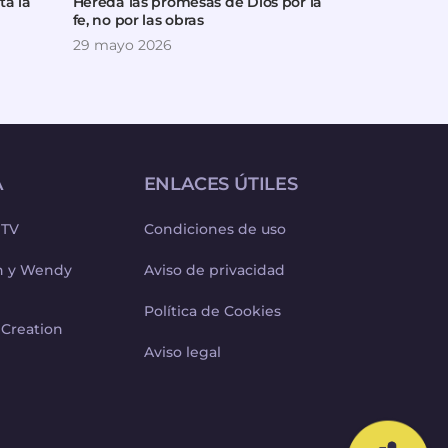
ta la
Hereda las promesas de Dios por la
Cómo ser ben
fe, no por las obras
de Dios
29 mayo 2026
10 abril 2026
A
ENLACES ÚTILES
 TV
Condiciones de uso
ph y Wendy
Aviso de privacidad
Política de Cookies
 Creation
Aviso legal