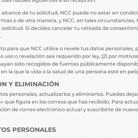
) días hábiles siguientes a su recepción.
 alcance de tu solicitud, NCC puede no estar en condi
formas o de otra manera, y NCC, en tales circunstancias,
solicitud. Si decides cancelar tu retirada de consentim
.
o para que NCC utilice o revele tus datos personales, p
 uso o revelación sea requerido por ley, (2) por motivos 
hayan sido recogidos de fuentes públicamente disponible
n la que la vida o la salud de una persona esté en peli
ÓN Y ELIMINACIÓN
os personales, actualizarlos y eliminarlos. Puedes dejar
» que figura en los correos que has recibido. Para actua
ción de correo electrónico actual y suscribirte de nuev
TOS PERSONALES