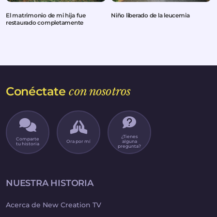
El matrimonio de mi hija fue
Niño liberado de la leucemia
restaurado completamente
Conéctate
con nosotros
¿Tienes
Comparte
Ora por mí
alguna
tu historia
pregunta?
NUESTRA HISTORIA
Acerca de New Creation TV