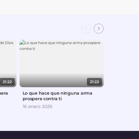
21:22
21:22
nera
Lo que hace que ninguna arma
¿Puedo pedir
prospere contra ti
prospere?
16 enero 2026
18 septiembr