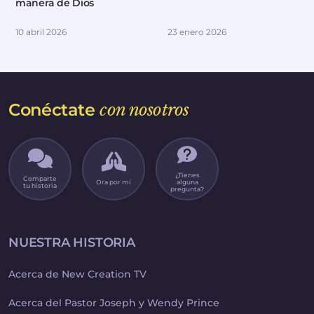
manera de Dios
10 abril 2026
23 enero 2026
Conéctate
con nosotros
¿Tienes
Comparte
Ora por mí
alguna
tu historia
pregunta?
NUESTRA HISTORIA
Acerca de New Creation TV
Acerca del Pastor Joseph y Wendy Prince