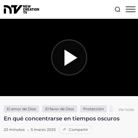
El amor de Dios
El favor de Dios
Protección
Relación con
Ver todo
En qué concentrarse en tiempos oscuros
23 minutos
5 marzo 2025
Compartir