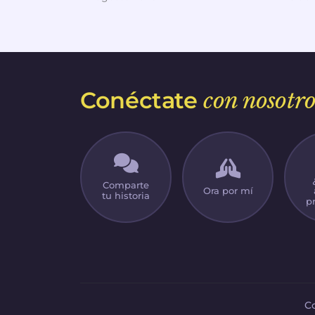
Conéctate
con nosotro
Comparte
Ora por mí
tu historia
p
C