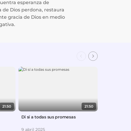
cuentra esperanza de
a de Dios perdona, restaura
nte gracia de Dios en medio
gativa.
21:50
21:50
Di sí a todas sus promesas
Por qué Jesús
9 abril 2025
26 marzo 20