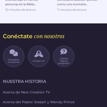
personas en la Biblia
como una montaña
colocándolas en el lugar
imponente, intimidándonos
13 minutos de lectura
7 minutos de lectura
correcto y en el momento
con una sensación de miedo y
correc...
...
Conéctate
con nosotros
¿Tienes
Comparte
Ora por mí
alguna
tu historia
pregunta?
NUESTRA HISTORIA
Acerca de New Creation TV
Acerca del Pastor Joseph y Wendy Prince