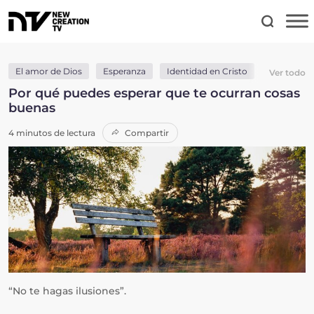
El amor de Dios
Esperanza
Identidad en Cristo
Justicia
Ver todo
Por qué puedes esperar que te ocurran cosas
buenas
4 minutos de lectura
Compartir
“No te hagas ilusiones”.