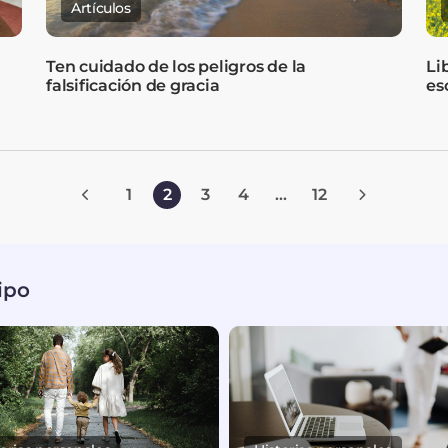
Artículos
Ten cuidado de los peligros de la
Li
falsificación de gracia
es
1
2
3
4
...
12
ipo