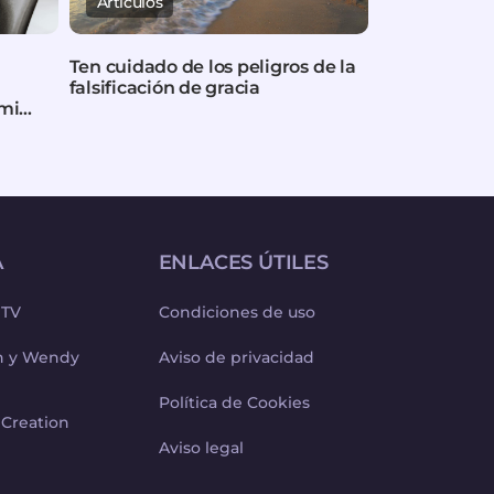
Artículos
Artículos
Ten cuidado de los peligros de la
Por qué pued
falsificación de gracia
ocurran cosa
 mi
A
ENLACES ÚTILES
 TV
Condiciones de uso
ph y Wendy
Aviso de privacidad
Política de Cookies
 Creation
Aviso legal