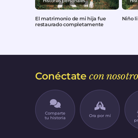
Historias personales
His
El matrimonio de mi hija fue
Niño l
restaurado completamente
Conéctate
con nosotro
Comparte
Ora por mí
tu historia
p