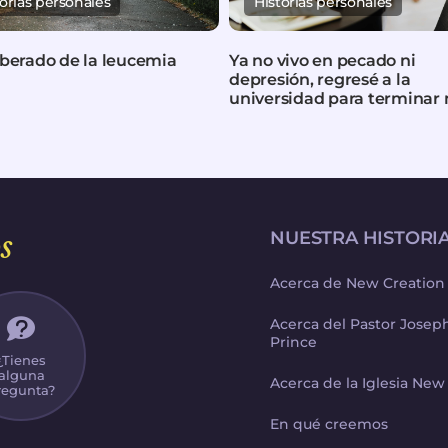
torias personales
Historias personales
iberado de la leucemia
Ya no vivo en pecado ni
depresión, regresé a la
universidad para terminar
carrera
s
NUESTRA HISTORI
Acerca de New Creation
Acerca del Pastor Jose
Prince
¿Tienes
alguna
Acerca de la Iglesia New
regunta?
En qué creemos