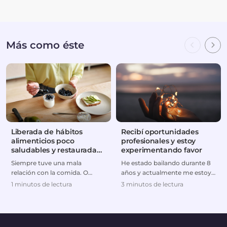
Más como éste
Liberada de hábitos
Recibí oportunidades
alimenticios poco
profesionales y estoy
saludables y restaurada
experimentando favor
en su relación con Dios
Siempre tuve una mala
He estado bailando durante 8
relación con la comida. O
años y actualmente me estoy
comía en exceso o hacía dietas
preparando para hacer de la
1 minutos de lectura
3 minutos de lectura
extremas. Pero despué...
danza mi carrer...