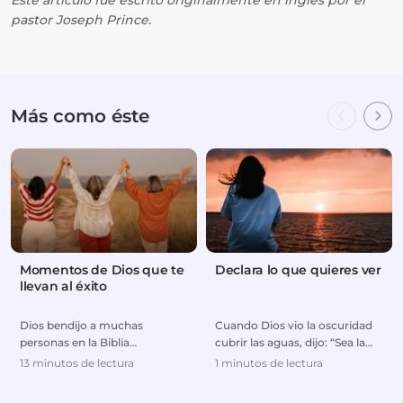
Este artículo fue escrito originalmente en inglés por el
pastor Joseph Prince.
Más como éste
Momentos de Dios que te
Declara lo que quieres ver
llevan al éxito
Dios bendijo a muchas
Cuando Dios vio la oscuridad
personas en la Biblia
cubrir las aguas, dijo: “Sea la
colocándolas en el lugar
luz”, y la luz fue. Cuando Jesús
13 minutos de lectura
1 minutos de lectura
correcto y en el momento
vio a ...
correc...