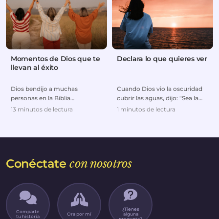
Momentos de Dios que te
Declara lo que quieres ver
llevan al éxito
Dios bendijo a muchas
Cuando Dios vio la oscuridad
personas en la Biblia
cubrir las aguas, dijo: “Sea la
colocándolas en el lugar
luz”, y la luz fue. Cuando Jesús
13 minutos de lectura
1 minutos de lectura
correcto y en el momento
vio a ...
correc...
Conéctate
con nosotros
¿Tienes
Comparte
Ora por mí
alguna
tu historia
pregunta?