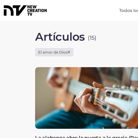
Todos lo
Artículos
(15)
El amor de Dios
La alabanza abre la puerta a la gracia (Pa