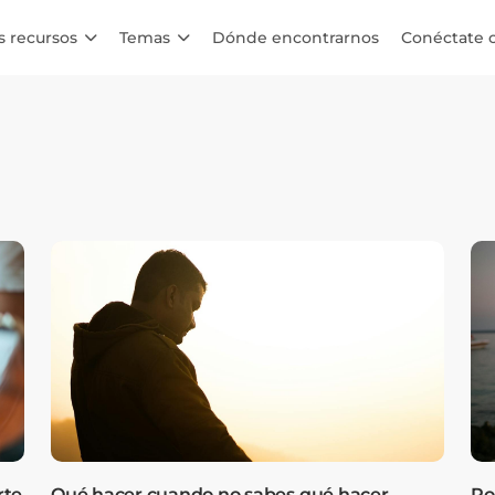
s recursos
Temas
Dónde encontrarnos
Conéctate 
rte
Qué hacer cuando no sabes qué hacer
Po