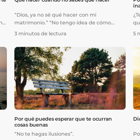
in
“Dios, ya no sé qué hacer con mi
¿T
n
matrimonio.” “No tengo idea de cómo
qu
vamos a pagar este préstamo.” ...
pr
3 minutos de lectura
5 
Por qué puedes esperar que te ocurran
Di
cosas buenas
“No te hagas ilusiones”.
Po