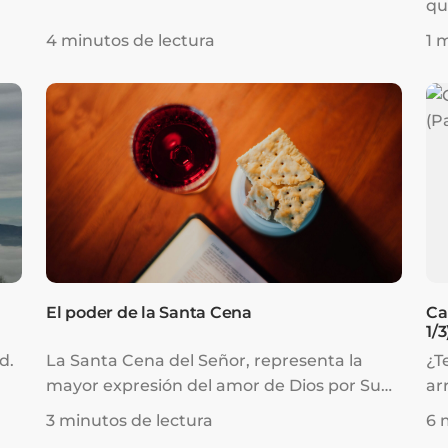
qu
aq
4 minutos de lectura
1 
El poder de la Santa Cena
Ca
1/3
d.
La Santa Cena del Señor, representa la
¿T
mayor expresión del amor de Dios por Su
ar
pueblo.
pa
3 minutos de lectura
6 