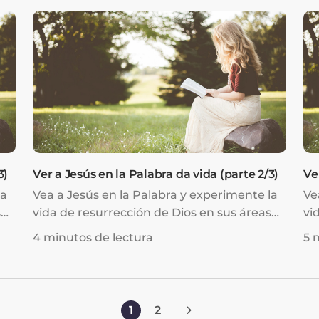
3)
Ver a Jesús en la Palabra da vida (parte 2/3)
Ve
la
Vea a Jesús en la Palabra y experimente la
Ve
s
vida de resurrección de Dios en sus áreas
vi
de debilidad y ...
de 
4 minutos de lectura
5 
1
2