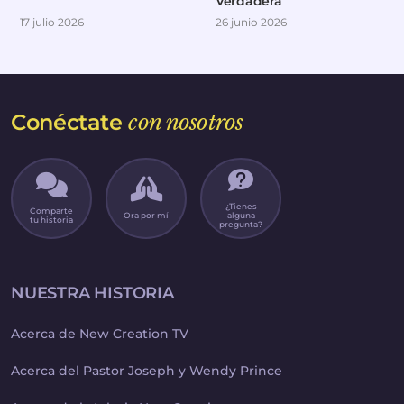
Verdadera
17 julio 2026
26 junio 2026
Conéctate
con nosotros
¿Tienes
Comparte
Ora por mí
alguna
tu historia
pregunta?
NUESTRA HISTORIA
Acerca de New Creation TV
Acerca del Pastor Joseph y Wendy Prince