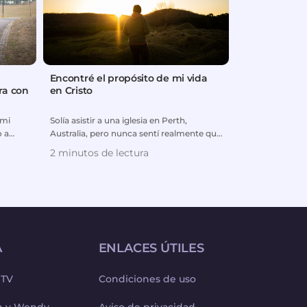
Encontré el propósito de mi vida
Oración por l
ra con
en Cristo
padres resp
 mi
Solía asistir a una iglesia en Perth,
Nunca había es
o a
Australia, pero nunca sentí realmente que
hasta que encon
pertenecía allí. Al ...
del Pastor Princ
2 minutos de lectura
1 minutos de 
A
ENLACES ÚTILES
 TV
Condiciones de uso