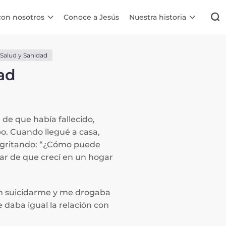
con nosotros
Conoce a Jesús
Nuestra historia
Salud y Sanidad
ad
de que había fallecido,
o. Cuando llegué a casa,
ión gritando: “¿Cómo puede
sar de que crecí en un hogar
 en suicidarme y me drogaba
 daba igual la relación con