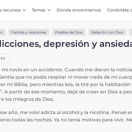
s recursos
Temas
Dónde encontrarnos
Conéctate 
ón
Familia y relaciones
Palabra de Dios
Relación con Dios
icciones, depresión y ansied
tir
 mi novio en un accidente. Cuando me dieron la noticia 
Sentía que no podía respirar ni mover nada de mi cuerp
eer mi Biblia, pero mientras leía, la tiré por la habitac
?”. A partir de ese momento, dejé de creer en Dios a pe
re los milagros de Dios.
se año, me volví adicta al alcohol y la nicotina. Pensé
ros todas las noches. Ya no tenía motivos para vivir. Me