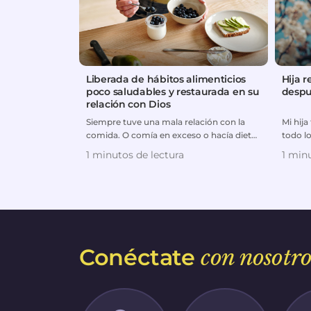
Liberada de hábitos alimenticios
Hija r
poco saludables y restaurada en su
despu
relación con Dios
Siempre tuve una mala relación con la
Mi hij
comida. O comía en exceso o hacía dietas
todo lo
extremas. Pero despué...
Pero má
1 minutos de lectura
1 minu
Conéctate
con nosotro