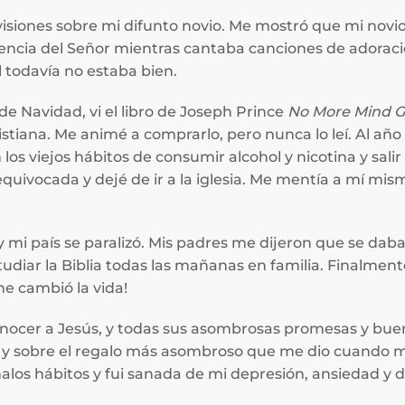
isiones sobre mi difunto novio. Me mostró que mi novio 
ncia del Señor mientras cantaba canciones de adoració
l todavía no estaba bien.
de Navidad, vi el libro de Joseph Prince
No More Mind 
istiana. Me animé a comprarlo, pero nunca lo leí. Al añ
 los viejos hábitos de consumir alcohol y nicotina y salir
quivocada y dejé de ir a la iglesia. Me mentía a mí mi
y mi país se paralizó. Mis padres me dijeron que se da
udiar la Biblia todas las mañanas en familia. Finalmen
me cambió la vida!
onocer a Jesús, y todas sus asombrosas promesas y bue
a y sobre el regalo más asombroso que me dio cuando 
malos hábitos y fui sanada de mi depresión, ansiedad y d