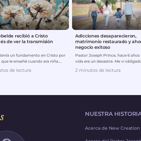
ebelde recibió a Cristo
Adicciones desaparecieron,
és de ver la transmisión
matrimonio restaurado y aho
negocio exitoso
a tenía un fundamento en Cristo por
Pastor Joseph Prince, hace 6 años
 que le enseñé cuando era niña.
vida era un desastre. Me vi obligad
s adelante t...
divorciarme de mi esposa...
tos de lectura
2 minutos de lectura
s
NUESTRA HISTORI
Acerca de New Creation