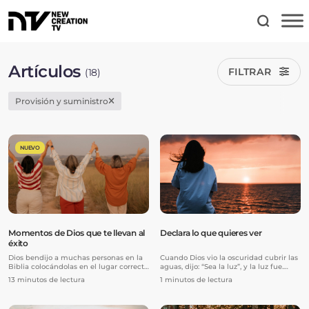
Artículos
FILTRAR
(18)
Provisión y suministro
NUEVO
Momentos de Dios que te llevan al
Declara lo que quieres ver
éxito
Dios bendijo a muchas personas en la
Cuando Dios vio la oscuridad cubrir las
Biblia colocándolas en el lugar correcto
aguas, dijo: “Sea la luz”, y la luz fue.
y en el momento correc...
Cuando Jesús vio a ...
13 minutos de lectura
1 minutos de lectura