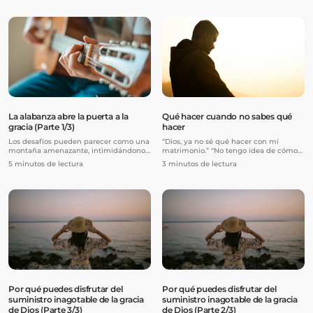
La alabanza abre la puerta a la
Qué hacer cuando no sabes qué
gracia (Parte 1/3)
hacer
Los desafíos pueden parecer como una
“Dios, ya no sé qué hacer con mi
montaña amenazante, intimidándonos
matrimonio.” “No tengo idea de cómo
con sentimientos de miedo y ...
vamos a pagar este préstamo.” ...
5 minutos de lectura
3 minutos de lectura
Por qué puedes disfrutar del
Por qué puedes disfrutar del
suministro inagotable de la gracia
suministro inagotable de la gracia
de Dios (Parte 3/3)
de Dios (Parte 2/3)