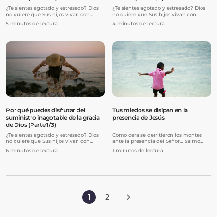
¿Te sientes agotado y estresado? Dios
¿Te sientes agotado y estresado? Dios
no quiere que Sus hijos vivan con
no quiere que Sus hijos vivan con
miedo, preocupación y ansied...
miedo, preocupación y ansied...
5 minutos de lectura
4 minutos de lectura
Por qué puedes disfrutar del
Tus miedos se disipan en la
suministro inagotable de la gracia
presencia de Jesús
de Dios (Parte 1/3)
¿Te sientes agotado y estresado? Dios
Como cera se derritieron los montes
no quiere que Sus hijos vivan con
ante la presencia del Señor… Salmo
miedo, preocupación y ansied...
97:5, NBLA
6 minutos de lectura
1 minutos de lectura
1
2