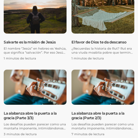
Salvarte es la misión de Jesús
El favor de Dios te da descanso
El nombre “Jesús” en hebreo es Yeshúa,
¿Recuerdas la historia de Rut? Rut era
que significa “salvación”. Por eso Jesús
una viuda moabita pobre que terminó
es conocido como nue...
conociendo y casándose co...
1 minutos de lectura
1 minutos de lectura
La alabanza abre la puerta a la
La alabanza abre la puerta a la
gracia (Parte 3/3)
gracia (Parte 2/3)
Los desafíos pueden parecer como una
Los desafíos pueden parecer como una
montaña imponente, intimidándonos
montaña imponente, intimidándonos
con una sensación de miedo y ...
con una sensación de miedo y ...
3 minutos de lectura
7 minutos de lectura