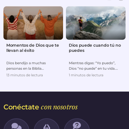
Momentos de Dios que te
Dios puede cuando tú no
llevan al éxito
puedes
Dios bendijo a muchas
Mientras digas: “Yo puedo”,
personas en la Biblia
Dios “no puede” en tu vida.
colocándolas en el lugar
Cuando dependes de tu propia
13 minutos de lectura
1 minutos de lectura
correcto y en el momento
fuerza y crees ...
correc...
Conéctate
con nosotros