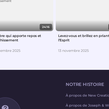
24:16
ère qui apporte repos et
Levez-vous et brillez en prian
îchissement
l’Esprit
cembre 2025
13 novembre 2025
NOTRE HISTOIRE
À propos de New Creati
À propos de Joseph & W