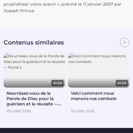
prophétiser votre avenir », prêché le 11 janvier 2007 par
Joseph Prince.
Contenus similaires
41:24
41:24
Nourrissez-vous de la
Voici comment nous
Parole de Dieu pour la
menons nos combats
guérison et la réussite —
Partie 2
29 juillet 2026
15 juillet 2026