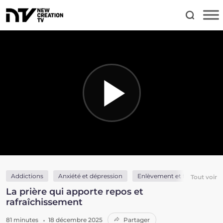
Addictions
Anxiété et dépression
Enlèvement et fin des temps
Tout voir
La prière qui apporte repos et
rafraîchissement
81 minutes
18 décembre 2025
Partager