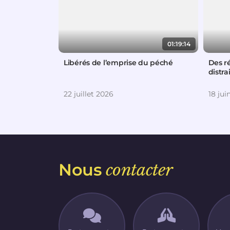
01:19:14
Libérés de l’emprise du péché
Des r
distra
22 juillet 2026
18 jui
Nous
contacter