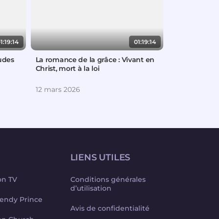
1:19:14
01:19:14
udes
La romance de la grâce : Vivant en
Donner la pri
Christ, mort à la loi
caractère
12 mars 2026
5 mars 2026
LIENS UTILES
on TV
Conditions générales
d’utilisation
endy Prince
Avis de confidentialité