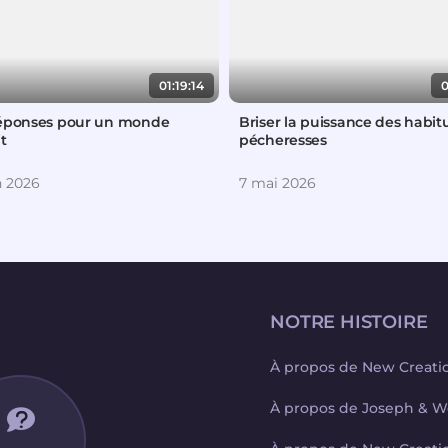
01:19:14
0
éponses pour un monde
Briser la puissance des habit
it
pécheresses
n 2026
7 mai 2026
NOTRE HISTOIRE
À propos de New Creati
À propos de Joseph & W